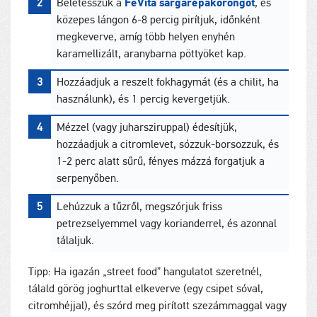
Beletesszük a
FeVita sárgarépakorongot
, és
közepes lángon 6-8 percig pirítjuk, időnként
megkeverve, amíg több helyen enyhén
karamellizált, aranybarna pöttyöket kap.
Hozzáadjuk a reszelt fokhagymát (és a chilit, ha
használunk), és 1 percig kevergetjük.
Mézzel (vagy juharsziruppal) édesítjük,
hozzáadjuk a citromlevet, sózzuk-borsozzuk, és
1-2 perc alatt sűrű, fényes mázzá forgatjuk a
serpenyőben.
Lehúzzuk a tűzről, megszórjuk friss
petrezselyemmel vagy korianderrel, és azonnal
tálaljuk.
Tipp: Ha igazán „street food” hangulatot szeretnél,
tálald görög joghurttal elkeverve (egy csipet sóval,
citromhéjjal), és szórd meg pirított szezámmaggal vagy