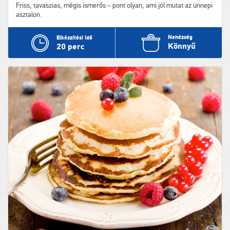
Friss, tavaszias, mégis ismerős – pont olyan, ami jól mutat az ünnepi
asztalon.
Nehézség
Elkészítési idő
Könnyű
20 perc