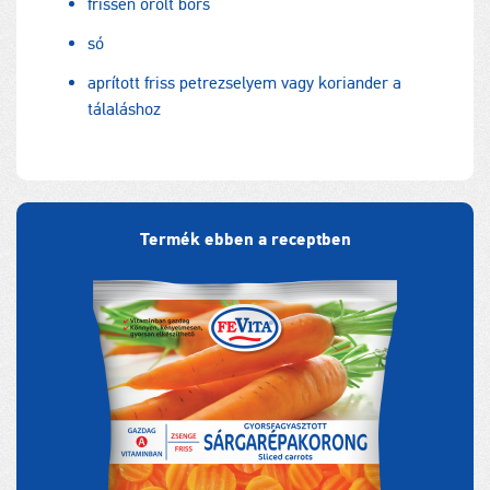
frissen őrölt bors
só
aprított friss petrezselyem vagy koriander a
tálaláshoz
Termék ebben a receptben