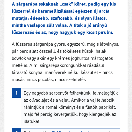
A sárgarépa sokaknak „csak” köret, pedig egy kis
fűszerrel és karamellizálással egészen új arcát
mutatja: édesebb, szaftosabb, és olyan illatos,
mintha vaslapon sült volna. A titok a jó arányú
fűszerezés és az, hogy hagyjuk egy kicsit pirulni.
A fűszeres sárgarépa gyors, egyszerű, mégis látványos:
pár perc alatt összeáll, és tökéletes húsok, halak,
bowlok vagy akár egy krémes joghurtos mártogatós
mellé is. A mi sárgarépakorongunkkal ráadásul
fárasztó konyhai manőverek nélkül készül el – nincs
mosás, nincs pucolás, nincs szeletelés.
Egy nagyobb serpenyőt felhevítünk, felmelegítjük
az olívaolajat és a vajat. Amikor a vaj felhabzik,
ráhintjük a római köményt és a füstölt paprikát,
majd fél percig kevergetjük, hogy kiengedjék az
illatukat.