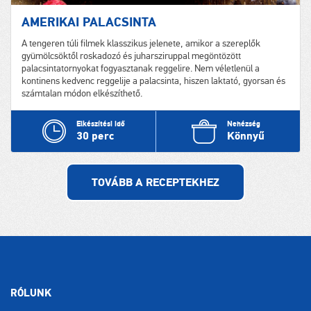
AMERIKAI PALACSINTA
A tengeren túli filmek klasszikus jelenete, amikor a szereplők
gyümölcsöktől roskadozó és juharsziruppal megöntözött
palacsintatornyokat fogyasztanak reggelire. Nem véletlenül a
kontinens kedvenc reggelije a palacsinta, hiszen laktató, gyorsan és
számtalan módon elkészíthető.
Nehézség
Elkészítési idő
Könnyű
30 perc
TOVÁBB A RECEPTEKHEZ
RÓLUNK