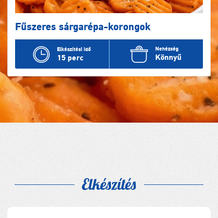
Fűszeres sárgarépa-korongok
Nehézség
Elkészítési idő
Könnyű
15 perc
Elkészítés