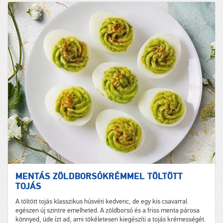
MENTÁS ZÖLDBORSÓKRÉMMEL TÖLTÖTT
TOJÁS
A töltött tojás klasszikus húsvéti kedvenc, de egy kis csavarral
egészen új szintre emelheted. A zöldborsó és a friss menta párosa
könnyed, üde ízt ad, ami tökéletesen kiegészíti a tojás krémességét.