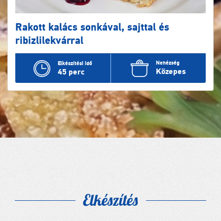
Rakott kalács sonkával, sajttal és
ribizlilekvárral
Nehézség
Elkészítési idő
Közepes
45 perc
Elkészítés