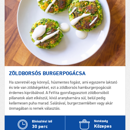
ZÖLDBORSÓS BURGERPOGÁCSA
Ha szeretnél egy könnyű, húsmentes fogást, ami egyszerre laktató
és tele van zöldségekkel, ezt a zöldborsós hamburgerpogácsát
érdemes kipróbálnod. A FeVita gyorsfagyasztott zöldborsóból
pillanatok alatt elkészül, kívül aranybarnára sül, belül pedig
kellemesen puha marad. Salátával, burgerzsemlében vagy akár
önmagában is remek választás.
Nehézség
Elkészítési idő
Közepes
30 perc