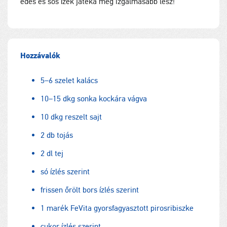
édes és sós ízek játéka még izgalmasabb lesz!
Hozzávalók
5–6 szelet kalács
10–15 dkg sonka kockára vágva
10 dkg reszelt sajt
2 db tojás
2 dl tej
só ízlés szerint
frissen őrölt bors ízlés szerint
1 marék FeVita gyorsfagyasztott pirosribiszke
cukor ízlés szerint