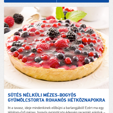
SÜTÉS NÉLKÜLI MÉZES-BOGYÓS
GYÜMÖLCSTORTA ROHANÓS HÉTKÖZNAPOKRA
Itt a tavasz, ideje mindenkinek előbújni a barlangjából! Ezért ma egy
téliálom-űző mézes, bogyós gyümölcsös édesség receptjét ajánljuk –