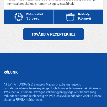
nemcsak mackóknak, hanem az egész családnak!
Nehézség
Elkészítési idő
Könnyű
30 perc
TOVÁBB A RECEPTEKHEZ
RÓLUNK
A FEVITA HUNGARY Zrt. egyike Magyarország legnagyobb
gyorsfagyasztásos tevékenységgel foglalkozó vállalkozásainak. Az üzem
1967-ben a Hűtőipari Országos Vállalat gyáregységeként kezdte meg
működését, termékeink pedig az 1995-ös évtől kezdődően viselik a hazai
piacon a FEVITA márkanevet.