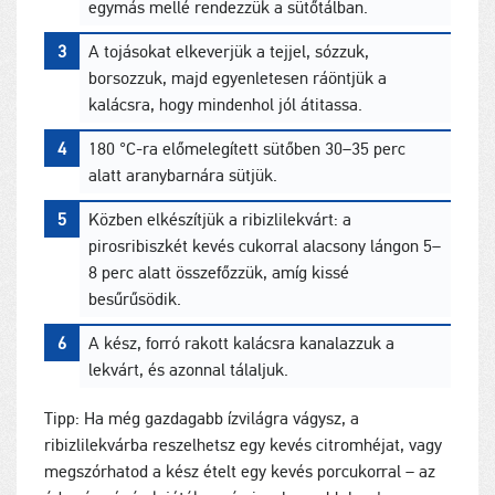
egymás mellé rendezzük a sütőtálban.
A tojásokat elkeverjük a tejjel, sózzuk,
borsozzuk, majd egyenletesen ráöntjük a
kalácsra, hogy mindenhol jól átitassa.
180 °C-ra előmelegített sütőben 30–35 perc
alatt aranybarnára sütjük.
Közben elkészítjük a ribizlilekvárt: a
pirosribiszkét kevés cukorral alacsony lángon 5–
8 perc alatt összefőzzük, amíg kissé
besűrűsödik.
A kész, forró rakott kalácsra kanalazzuk a
lekvárt, és azonnal tálaljuk.
Tipp: Ha még gazdagabb ízvilágra vágysz, a
ribizlilekvárba reszelhetsz egy kevés citromhéjat, vagy
megszórhatod a kész ételt egy kevés porcukorral – az