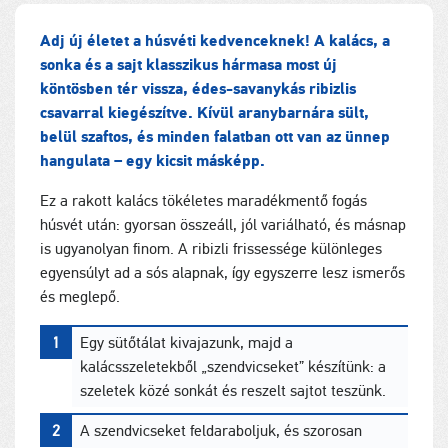
Adj új életet a húsvéti kedvenceknek! A kalács, a
sonka és a sajt klasszikus hármasa most új
köntösben tér vissza, édes-savanykás ribizlis
csavarral kiegészítve. Kívül aranybarnára sült,
belül szaftos, és minden falatban ott van az ünnep
hangulata – egy kicsit másképp.
Ez a rakott kalács tökéletes maradékmentő fogás
húsvét után: gyorsan összeáll, jól variálható, és másnap
is ugyanolyan finom. A ribizli frissessége különleges
egyensúlyt ad a sós alapnak, így egyszerre lesz ismerős
és meglepő.
Egy sütőtálat kivajazunk, majd a
kalácsszeletekből „szendvicseket” készítünk: a
szeletek közé sonkát és reszelt sajtot teszünk.
A szendvicseket feldaraboljuk, és szorosan